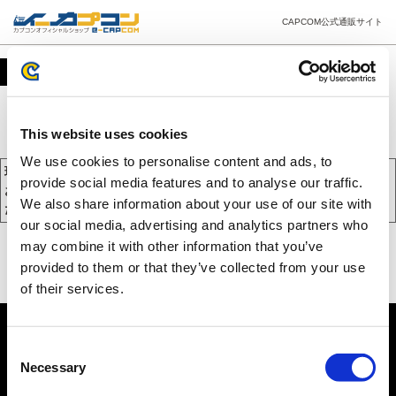
CAPCOM公式通販サイト
カート
This website uses cookies
We use cookies to personalise content and ads, to
現在、カートには商品が入っておりません。
provide social media features and to analyse our traffic.
お買い物を続けるには下の 「お買い物を続ける」 をクリックしてく
We also share information about your use of our site with
ださい。
our social media, advertising and analytics partners who
may combine it with other information that you’ve
provided to them or that they’ve collected from your use
of their services.
Consent
Necessary
Selection
PC版を表示する
©CAPCOM