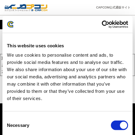
CAPCOM公式通販サイト
カート
This website uses cookies
We use cookies to personalise content and ads, to
現在、カートには商品が入っておりません。
provide social media features and to analyse our traffic.
お買い物を続けるには下の 「お買い物を続ける」 をクリックしてく
We also share information about your use of our site with
ださい。
our social media, advertising and analytics partners who
may combine it with other information that you’ve
provided to them or that they’ve collected from your use
of their services.
Consent
Necessary
Selection
PC版を表示する
©CAPCOM