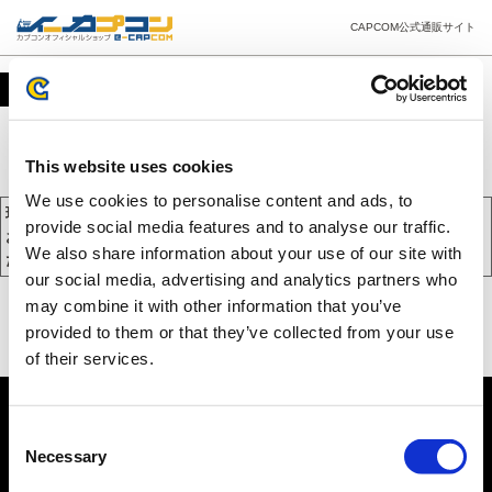
CAPCOM公式通販サイト
カート
This website uses cookies
We use cookies to personalise content and ads, to
現在、カートには商品が入っておりません。
provide social media features and to analyse our traffic.
お買い物を続けるには下の 「お買い物を続ける」 をクリックしてく
We also share information about your use of our site with
ださい。
our social media, advertising and analytics partners who
may combine it with other information that you’ve
provided to them or that they’ve collected from your use
of their services.
Consent
Necessary
Selection
PC版を表示する
©CAPCOM