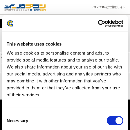
CAPCOM公式通販サイト
カート
This website uses cookies
We use cookies to personalise content and ads, to
現在、カートには商品が入っておりません。
provide social media features and to analyse our traffic.
お買い物を続けるには下の 「お買い物を続ける」 をクリックしてく
We also share information about your use of our site with
ださい。
our social media, advertising and analytics partners who
may combine it with other information that you’ve
provided to them or that they’ve collected from your use
of their services.
Consent
Necessary
Selection
PC版を表示する
©CAPCOM