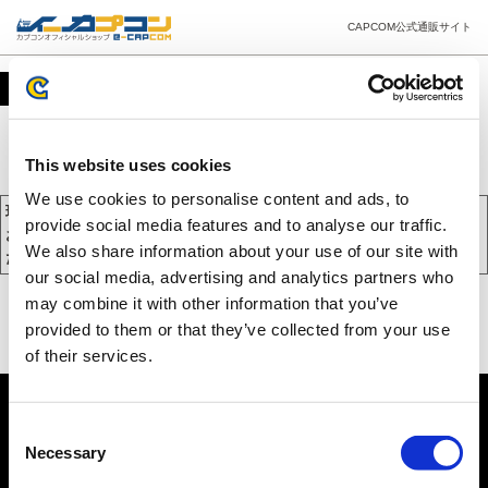
CAPCOM公式通販サイト
カート
This website uses cookies
We use cookies to personalise content and ads, to
現在、カートには商品が入っておりません。
provide social media features and to analyse our traffic.
お買い物を続けるには下の 「お買い物を続ける」 をクリックしてく
We also share information about your use of our site with
ださい。
our social media, advertising and analytics partners who
may combine it with other information that you’ve
provided to them or that they’ve collected from your use
of their services.
Consent
Necessary
Selection
PC版を表示する
©CAPCOM