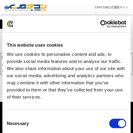
CAPCOM公式通販サイト
カート
This website uses cookies
We use cookies to personalise content and ads, to
現在、カートには商品が入っておりません。
provide social media features and to analyse our traffic.
お買い物を続けるには下の 「お買い物を続ける」 をクリックしてく
We also share information about your use of our site with
ださい。
our social media, advertising and analytics partners who
may combine it with other information that you’ve
provided to them or that they’ve collected from your use
of their services.
Consent
Necessary
Selection
PC版を表示する
©CAPCOM