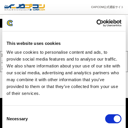
CAPCOM公式通販サイト
カート
This website uses cookies
We use cookies to personalise content and ads, to
現在、カートには商品が入っておりません。
provide social media features and to analyse our traffic.
お買い物を続けるには下の 「お買い物を続ける」 をクリックしてく
We also share information about your use of our site with
ださい。
our social media, advertising and analytics partners who
may combine it with other information that you’ve
provided to them or that they’ve collected from your use
of their services.
Consent
Necessary
Selection
PC版を表示する
©CAPCOM