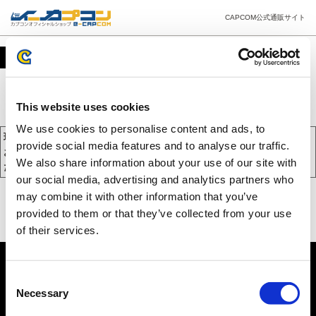
CAPCOM公式通販サイト
カート
This website uses cookies
We use cookies to personalise content and ads, to
現在、カートには商品が入っておりません。
provide social media features and to analyse our traffic.
お買い物を続けるには下の 「お買い物を続ける」 をクリックしてく
We also share information about your use of our site with
ださい。
our social media, advertising and analytics partners who
may combine it with other information that you’ve
provided to them or that they’ve collected from your use
of their services.
Consent
Necessary
Selection
PC版を表示する
©CAPCOM