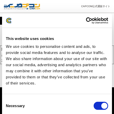
CAPCOM公式通販サイト
カート
This website uses cookies
We use cookies to personalise content and ads, to
現在、カートには商品が入っておりません。
provide social media features and to analyse our traffic.
お買い物を続けるには下の 「お買い物を続ける」 をクリックしてく
We also share information about your use of our site with
ださい。
our social media, advertising and analytics partners who
may combine it with other information that you’ve
provided to them or that they’ve collected from your use
of their services.
Consent
Necessary
Selection
PC版を表示する
©CAPCOM