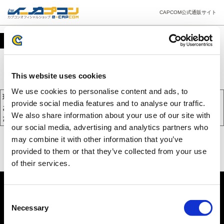
CAPCOM公式通販サイト
カート
This website uses cookies
We use cookies to personalise content and ads, to
現在、カートには商品が入っておりません。
provide social media features and to analyse our traffic.
お買い物を続けるには下の 「お買い物を続ける」 をクリックしてく
We also share information about your use of our site with
ださい。
our social media, advertising and analytics partners who
may combine it with other information that you’ve
provided to them or that they’ve collected from your use
of their services.
Consent
Necessary
Selection
PC版を表示する
©CAPCOM