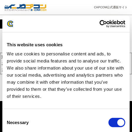
CAPCOM公式通販サイト
カート
This website uses cookies
We use cookies to personalise content and ads, to
現在、カートには商品が入っておりません。
provide social media features and to analyse our traffic.
お買い物を続けるには下の 「お買い物を続ける」 をクリックしてく
We also share information about your use of our site with
ださい。
our social media, advertising and analytics partners who
may combine it with other information that you’ve
provided to them or that they’ve collected from your use
of their services.
Consent
Necessary
Selection
PC版を表示する
©CAPCOM