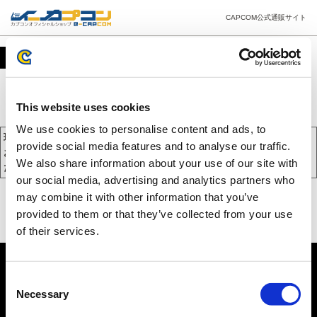
CAPCOM公式通販サイト
カート
This website uses cookies
We use cookies to personalise content and ads, to
現在、カートには商品が入っておりません。
provide social media features and to analyse our traffic.
お買い物を続けるには下の 「お買い物を続ける」 をクリックしてく
We also share information about your use of our site with
ださい。
our social media, advertising and analytics partners who
may combine it with other information that you’ve
provided to them or that they’ve collected from your use
of their services.
Consent
Necessary
Selection
PC版を表示する
©CAPCOM