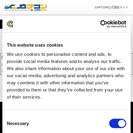
CAPCOM公式通販サイト
カート
This website uses cookies
We use cookies to personalise content and ads, to
現在、カートには商品が入っておりません。
provide social media features and to analyse our traffic.
お買い物を続けるには下の 「お買い物を続ける」 をクリックしてく
We also share information about your use of our site with
ださい。
our social media, advertising and analytics partners who
may combine it with other information that you’ve
provided to them or that they’ve collected from your use
of their services.
Consent
Necessary
Selection
PC版を表示する
©CAPCOM