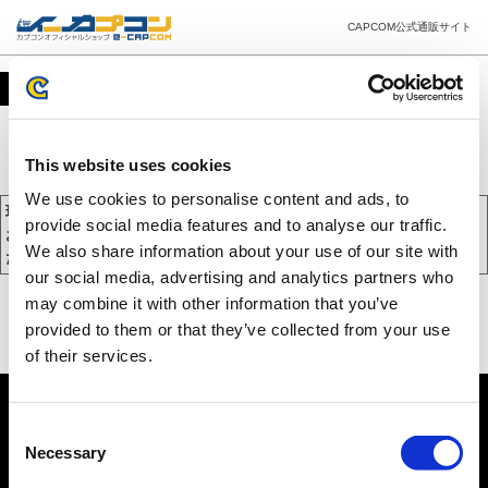
CAPCOM公式通販サイト
カート
This website uses cookies
We use cookies to personalise content and ads, to
現在、カートには商品が入っておりません。
provide social media features and to analyse our traffic.
お買い物を続けるには下の 「お買い物を続ける」 をクリックしてく
We also share information about your use of our site with
ださい。
our social media, advertising and analytics partners who
may combine it with other information that you’ve
provided to them or that they’ve collected from your use
of their services.
Consent
Necessary
Selection
PC版を表示する
©CAPCOM