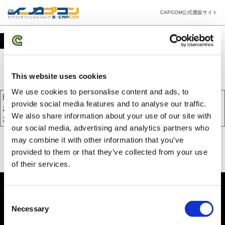
CAPCOM公式通販サイト
カート
This website uses cookies
We use cookies to personalise content and ads, to
現在、カートには商品が入っておりません。
provide social media features and to analyse our traffic.
お買い物を続けるには下の 「お買い物を続ける」 をクリックしてく
We also share information about your use of our site with
ださい。
our social media, advertising and analytics partners who
may combine it with other information that you’ve
provided to them or that they’ve collected from your use
of their services.
Consent
Necessary
Selection
PC版を表示する
©CAPCOM