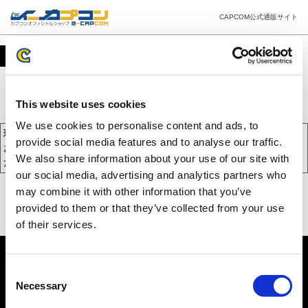
CAPCOM公式通販サイト
カート
This website uses cookies
We use cookies to personalise content and ads, to
現在、カートには商品が入っておりません。
provide social media features and to analyse our traffic.
お買い物を続けるには下の 「お買い物を続ける」 をクリックしてく
We also share information about your use of our site with
ださい。
our social media, advertising and analytics partners who
may combine it with other information that you’ve
provided to them or that they’ve collected from your use
of their services.
Consent
Necessary
Selection
PC版を表示する
©CAPCOM