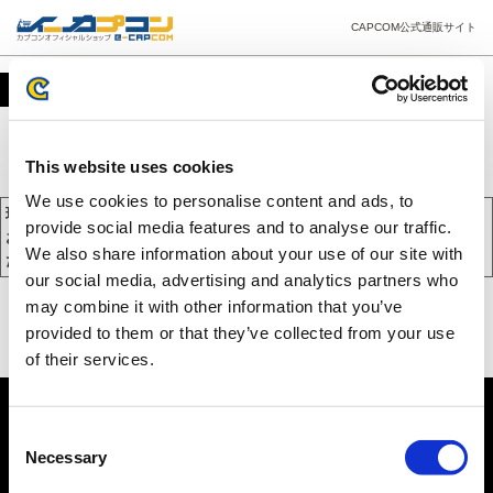
CAPCOM公式通販サイト
カート
This website uses cookies
We use cookies to personalise content and ads, to
現在、カートには商品が入っておりません。
provide social media features and to analyse our traffic.
お買い物を続けるには下の 「お買い物を続ける」 をクリックしてく
We also share information about your use of our site with
ださい。
our social media, advertising and analytics partners who
may combine it with other information that you’ve
provided to them or that they’ve collected from your use
of their services.
Consent
Necessary
Selection
PC版を表示する
©CAPCOM