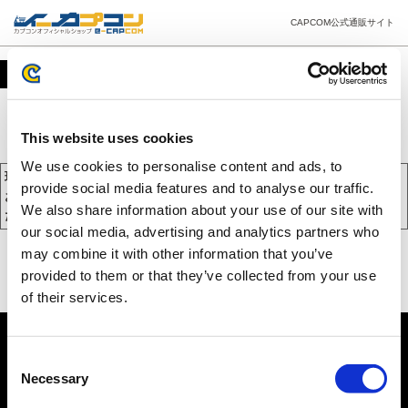
CAPCOM公式通販サイト
カート
This website uses cookies
We use cookies to personalise content and ads, to
現在、カートには商品が入っておりません。
provide social media features and to analyse our traffic.
お買い物を続けるには下の 「お買い物を続ける」 をクリックしてく
We also share information about your use of our site with
ださい。
our social media, advertising and analytics partners who
may combine it with other information that you’ve
provided to them or that they’ve collected from your use
of their services.
Consent
Necessary
Selection
PC版を表示する
©CAPCOM