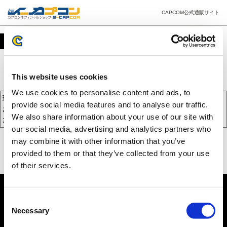
CAPCOM公式通販サイト
カート
This website uses cookies
We use cookies to personalise content and ads, to
現在、カートには商品が入っておりません。
provide social media features and to analyse our traffic.
お買い物を続けるには下の 「お買い物を続ける」 をクリックしてく
We also share information about your use of our site with
ださい。
our social media, advertising and analytics partners who
may combine it with other information that you’ve
provided to them or that they’ve collected from your use
of their services.
Consent
Necessary
Selection
PC版を表示する
©CAPCOM