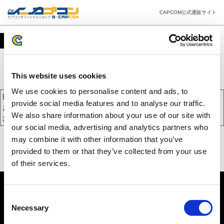
CAPCOM公式通販サイト
カート
This website uses cookies
We use cookies to personalise content and ads, to
現在、カートには商品が入っておりません。
provide social media features and to analyse our traffic.
お買い物を続けるには下の 「お買い物を続ける」 をクリックしてく
We also share information about your use of our site with
ださい。
our social media, advertising and analytics partners who
may combine it with other information that you’ve
provided to them or that they’ve collected from your use
of their services.
Consent
Necessary
Selection
PC版を表示する
©CAPCOM