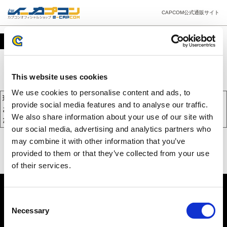
CAPCOM公式通販サイト
カート
This website uses cookies
We use cookies to personalise content and ads, to
現在、カートには商品が入っておりません。
provide social media features and to analyse our traffic.
お買い物を続けるには下の 「お買い物を続ける」 をクリックしてく
We also share information about your use of our site with
ださい。
our social media, advertising and analytics partners who
may combine it with other information that you’ve
provided to them or that they’ve collected from your use
of their services.
Consent
Necessary
Selection
PC版を表示する
©CAPCOM