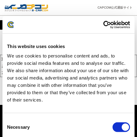
CAPCOM公式通販サイト
カート
This website uses cookies
We use cookies to personalise content and ads, to
現在、カートには商品が入っておりません。
provide social media features and to analyse our traffic.
お買い物を続けるには下の 「お買い物を続ける」 をクリックしてく
We also share information about your use of our site with
ださい。
our social media, advertising and analytics partners who
may combine it with other information that you’ve
provided to them or that they’ve collected from your use
of their services.
Consent
Necessary
Selection
PC版を表示する
©CAPCOM