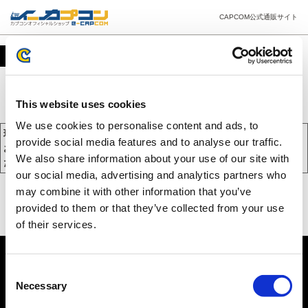
CAPCOM公式通販サイト
カート
This website uses cookies
We use cookies to personalise content and ads, to
現在、カートには商品が入っておりません。
provide social media features and to analyse our traffic.
お買い物を続けるには下の 「お買い物を続ける」 をクリックしてく
We also share information about your use of our site with
ださい。
our social media, advertising and analytics partners who
may combine it with other information that you’ve
provided to them or that they’ve collected from your use
of their services.
Consent
Necessary
Selection
PC版を表示する
©CAPCOM