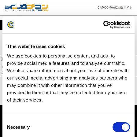
CAPCOM公式通販サイト
カート
This website uses cookies
We use cookies to personalise content and ads, to
現在、カートには商品が入っておりません。
provide social media features and to analyse our traffic.
お買い物を続けるには下の 「お買い物を続ける」 をクリックしてく
We also share information about your use of our site with
ださい。
our social media, advertising and analytics partners who
may combine it with other information that you’ve
provided to them or that they’ve collected from your use
of their services.
Consent
Necessary
Selection
PC版を表示する
©CAPCOM