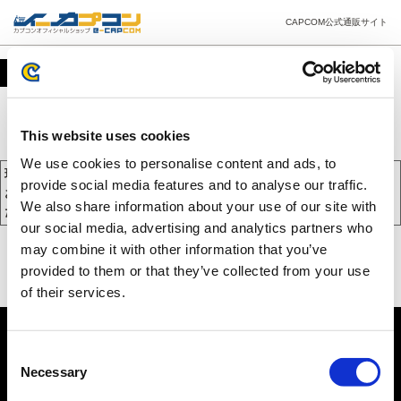
CAPCOM公式通販サイト
カート
This website uses cookies
We use cookies to personalise content and ads, to
現在、カートには商品が入っておりません。
provide social media features and to analyse our traffic.
お買い物を続けるには下の 「お買い物を続ける」 をクリックしてく
We also share information about your use of our site with
ださい。
our social media, advertising and analytics partners who
may combine it with other information that you’ve
provided to them or that they’ve collected from your use
of their services.
Consent
Necessary
Selection
PC版を表示する
©CAPCOM