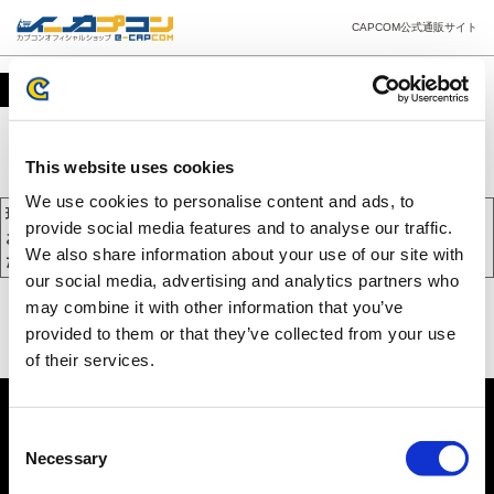
CAPCOM公式通販サイト
カート
This website uses cookies
We use cookies to personalise content and ads, to
現在、カートには商品が入っておりません。
provide social media features and to analyse our traffic.
お買い物を続けるには下の 「お買い物を続ける」 をクリックしてく
We also share information about your use of our site with
ださい。
our social media, advertising and analytics partners who
may combine it with other information that you’ve
provided to them or that they’ve collected from your use
of their services.
Consent
Necessary
Selection
PC版を表示する
©CAPCOM