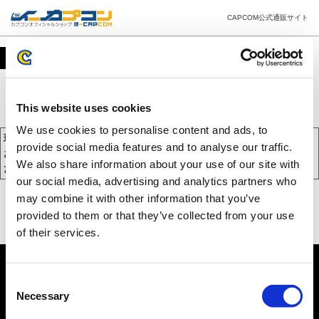
CAPCOM公式通販サイト
カート
This website uses cookies
We use cookies to personalise content and ads, to
現在、カートには商品が入っておりません。
provide social media features and to analyse our traffic.
お買い物を続けるには下の 「お買い物を続ける」 をクリックしてく
We also share information about your use of our site with
ださい。
our social media, advertising and analytics partners who
may combine it with other information that you’ve
provided to them or that they’ve collected from your use
of their services.
Consent
Necessary
Selection
PC版を表示する
©CAPCOM