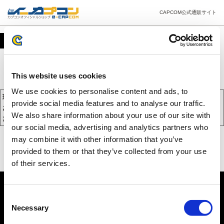
CAPCOM公式通販サイト
カート
This website uses cookies
We use cookies to personalise content and ads, to
現在、カートには商品が入っておりません。
provide social media features and to analyse our traffic.
お買い物を続けるには下の 「お買い物を続ける」 をクリックしてく
We also share information about your use of our site with
ださい。
our social media, advertising and analytics partners who
may combine it with other information that you’ve
provided to them or that they’ve collected from your use
of their services.
Consent
Necessary
Selection
PC版を表示する
©CAPCOM