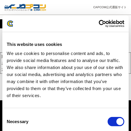
CAPCOM公式通販サイト
カート
This website uses cookies
We use cookies to personalise content and ads, to
現在、カートには商品が入っておりません。
provide social media features and to analyse our traffic.
お買い物を続けるには下の 「お買い物を続ける」 をクリックしてく
We also share information about your use of our site with
ださい。
our social media, advertising and analytics partners who
may combine it with other information that you’ve
provided to them or that they’ve collected from your use
of their services.
Consent
Necessary
Selection
PC版を表示する
©CAPCOM