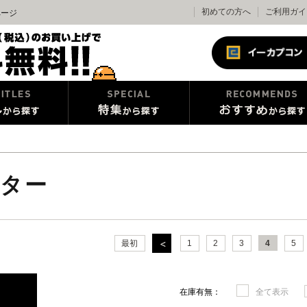
初めての方へ
ご利用ガイ
ページ
ター
最初
1
2
3
4
5
在庫有無：
全て表示