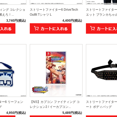
ィング コレクショ
ストリートファイター6 DriveTech
ストリートファイター
えろ！...
Outfit Tシャツ L
エット ブランカちゃ
3,740円(税込)
4,400円(税込)
ー6 リーフェン
【NS】カプコン ファイティング コ
ストリートファイター
グ
レクション2 / イーカプコン...
ート ボディバッグ
4,950円(税込)
5,489円(税込)