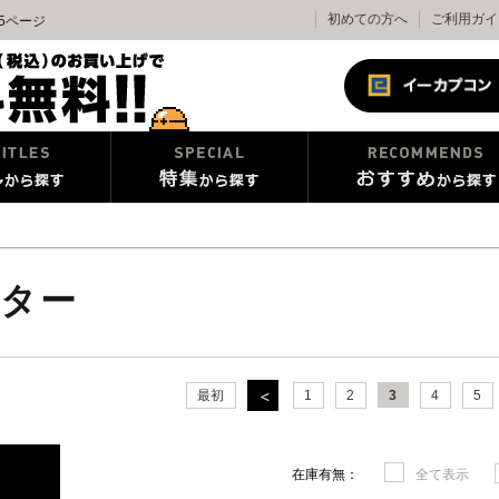
初めての方へ
ご利用ガイ
5ページ
ター
最初
1
2
3
4
5
在庫有無：
全て表示