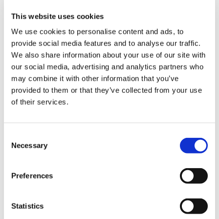
This website uses cookies
祇：Path of the Goddess ラバーコースター 騰蛇
We use cookies to personalise content and ads, to
provide social media features and to analyse our traffic.
We also share information about your use of our site with
our social media, advertising and analytics partners who
may combine it with other information that you’ve
1,100円
(税込)
provided to them or that they’ve collected from your use
在庫：△ |55ポイント
of their services.
お届け開始日：
2025/01/30 ～
Consent
祇：Path of the Goddess ラバーコースター 玄武
Necessary
Selection
Preferences
Statistics
1,100円
(税込)
在庫：○ |55ポイント