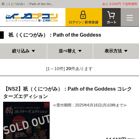
祇（くにつがみ）：Path of the Go...
あと 8,000円 で送料無料
祇（くにつがみ）：Path of the Goddess
絞り込み
並べ替え
表示方法
[1～10件]
20
件あります
【NS2】祇（くにつがみ）：Path of the Goddess コレク
ターズエディション
≪受付期間：2025年6月16日(月)10時まで≫