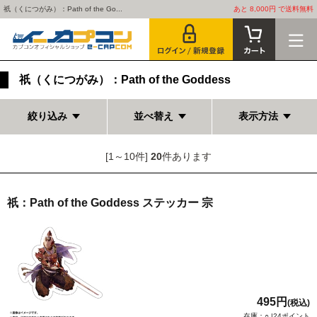
祇（くにつがみ）：Path of the Go...
あと 8,000円 で送料無料
祇（くにつがみ）：Path of the Goddess
絞り込み
並べ替え
表示方法
[1～10件]
20
件あります
祇：Path of the Goddess ステッカー 宗
495円
(税込)
在庫：○ |24ポイント