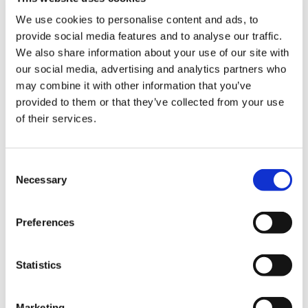
We use cookies to personalise content and ads, to
provide social media features and to analyse our traffic.
We also share information about your use of our site with
our social media, advertising and analytics partners who
1,100円
(税込)
may combine it with other information that you’ve
在庫：○ |55ポイント
provided to them or that they’ve collected from your use
お届け開始日：
2025/01/30 ～
of their services.
祇：Path of the Goddess ラバーコースター 騰蛇
Consent
Necessary
Selection
Preferences
1,100円
(税込)
在庫：△ |55ポイント
Statistics
お届け開始日：
2025/01/30 ～
Marketing