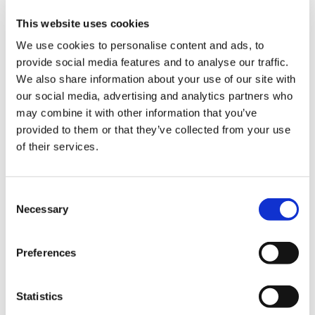
This website uses cookies
祇：Path of the Goddess ステッカー 世代
We use cookies to personalise content and ads, to
provide social media features and to analyse our traffic.
We also share information about your use of our site with
our social media, advertising and analytics partners who
may combine it with other information that you’ve
495円
(税込)
provided to them or that they’ve collected from your use
在庫：○ |24ポイント
of their services.
お届け開始日：
2024/10/17 ～
Consent
祇：Path of the Goddess ステッカー 世代ミニキャラ
Necessary
Selection
Preferences
Statistics
495円
(税込)
在庫：○ |24ポイント