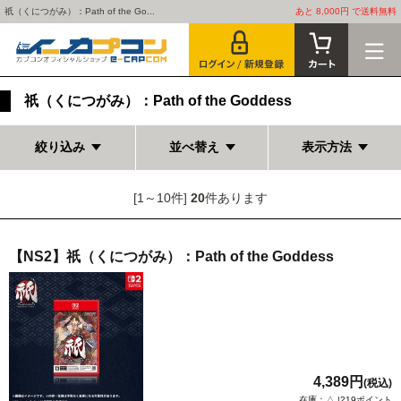
祇（くにつがみ）：Path of the Go...
あと 8,000円 で送料無料
祇（くにつがみ）：Path of the Goddess
絞り込み
並べ替え
表示方法
[1～10件]
20
件あります
【NS2】祇（くにつがみ）：Path of the Goddess
4,389円
(税込)
在庫：△ |219ポイント