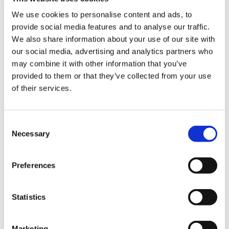
We use cookies to personalise content and ads, to
provide social media features and to analyse our traffic.
We also share information about your use of our site with
our social media, advertising and analytics partners who
1,100円
(税込)
may combine it with other information that you’ve
在庫：○ |55ポイント
provided to them or that they’ve collected from your use
お届け開始日：
2025/01/30 ～
of their services.
祇：Path of the Goddess ラバーコースター 騰蛇
Consent
Necessary
Selection
Preferences
1,100円
(税込)
在庫：△ |55ポイント
Statistics
お届け開始日：
2025/01/30 ～
Marketing