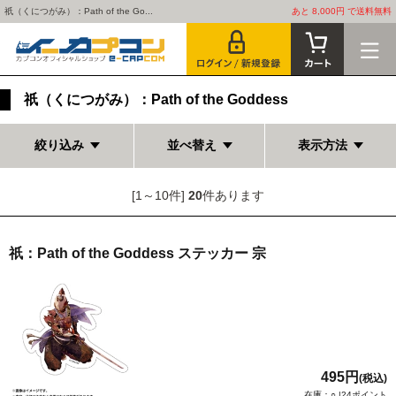
祇（くにつがみ）：Path of the Go...
あと 8,000円 で送料無料
祇（くにつがみ）：Path of the Goddess
絞り込み
並べ替え
表示方法
[1～10件]
20
件あります
祇：Path of the Goddess ステッカー 宗
495円
(税込)
在庫：○ |24ポイント