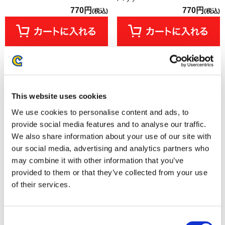
770円
770円
(税込)
(税込)
This website uses cookies
We use cookies to personalise content and ads, to
provide social media features and to analyse our traffic.
We also share information about your use of our site with
our social media, advertising and analytics partners who
may combine it with other information that you’ve
provided to them or that they’ve collected from your use
モンスターハンター モンでふぉ
モンスターハンター モンでふぉ
of their services.
ハンドタオル アルシュベルド
ハンドタオル タマミツネ
880円
880円
(税込)
(税込)
Consent