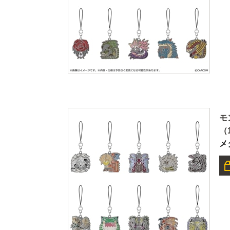
モ
（
メ