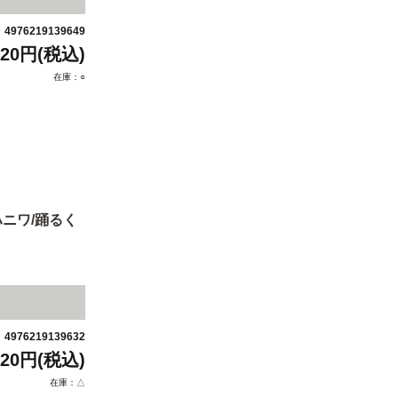
4976219139649
：
420円(税込)
在庫：○
ニワ/踊るく
4976219139632
：
420円(税込)
在庫：△