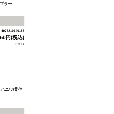
ンブラー
4976219140157
：
850円(税込)
在庫：○
ハニワ/背伸