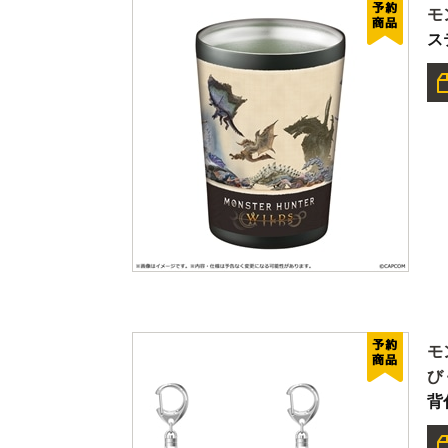
モ
ス
モ
び
背