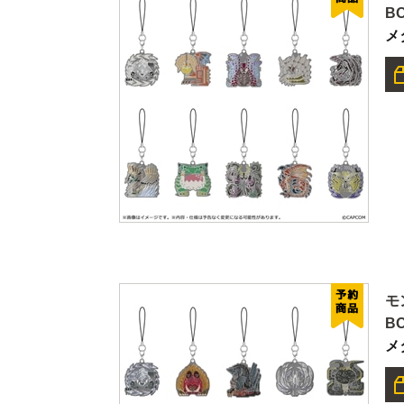
B
メ
モ
B
メ