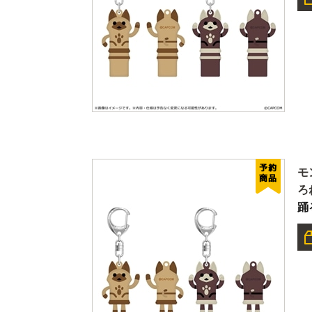
モ
ろ
踊