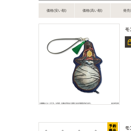
価格(安い順)
価格(高い順)
発売
モ
モ