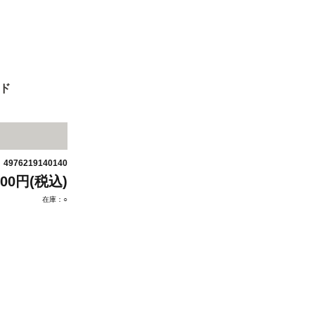
ド
4976219140140
：
300円(税込)
在庫：○