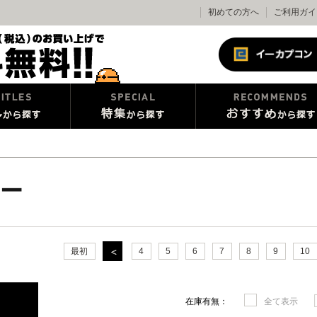
初めての方へ
ご利用ガイ
ー
最初
4
5
6
7
8
9
10
在庫有無：
全て表示