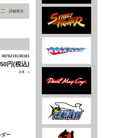
詳細表示
4976219136181
：
850円(税込)
在庫：○
ルダー