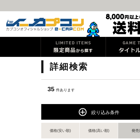
詳細検索
35
件あります
絞り込み条件
価格(安い順)
価格(高い順)
発売