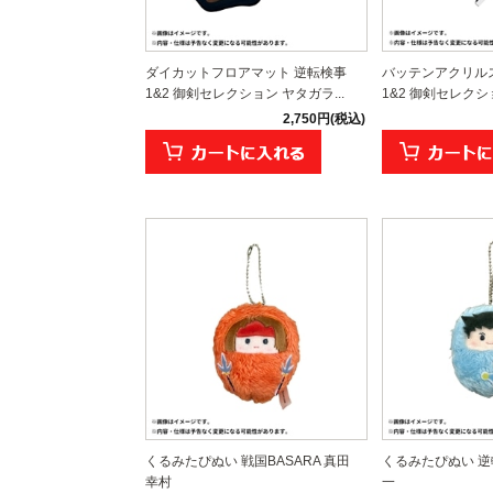
ダイカットフロアマット 逆転検事
バッテンアクリル
1&2 御剣セレクション ヤタガラ...
1&2 御剣セレクショ
2,750円(税込)
くるみたぴぬい 戦国BASARA 真田
くるみたぴぬい 逆
幸村
一