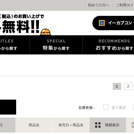
初めての方へ
ご利用ガイ
1
2
在庫有無：
全て表示
日
商品名
発売日＋商品名
簡易表示