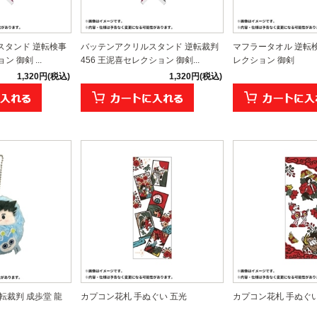
スタンド 逆転検事
バッテンアクリルスタンド 逆転裁判
マフラータオル 逆転検
ン 御剣 ...
456 王泥喜セレクション 御剣...
レクション 御剣
1,320円(税込)
1,320円(税込)
転裁判 成歩堂 龍
カプコン花札 手ぬぐい 五光
カプコン花札 手ぬぐい