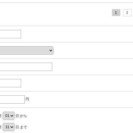
1
2
円
月
日 から
月
日 まで