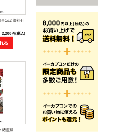
事1&2 御剣セ
2,200円(税込)
 猪鹿蝶