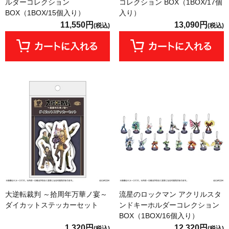
ルダーコレクション
コレクション BOX（1BOX/17個
BOX（1BOX/15個入り）
入り）
11,550円
13,090円
(税込)
(税込)
大逆転裁判 ～拾周年万華ノ宴～
流星のロックマン アクリルスタ
ダイカットステッカーセット
ンドキーホルダーコレクション
BOX（1BOX/16個入り）
1,320円
12,320円
(税込)
(税込)