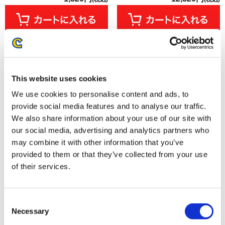
This website uses cookies
We use cookies to personalise content and ads, to
provide social media features and to analyse our traffic.
We also share information about your use of our site with
our social media, advertising and analytics partners who
may combine it with other information that you’ve
provided to them or that they’ve collected from your use
【NS2】プラグマタ
【アルバム】プラグマタ オリジ
of their services.
ナルサウンドトラック
7,990円
1,800円
(税込)
(税込)
Consent
Necessary
Selection