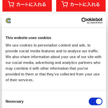
This website uses cookies
We use cookies to personalise content and ads, to
provide social media features and to analyse our traffic.
We also share information about your use of our site with
our social media, advertising and analytics partners who
may combine it with other information that you’ve
provided to them or that they’ve collected from your use
大逆転裁判 ～拾周年万華ノ宴～
流星のロックマン アクリルスタ
ダイカットステッカーセット
ンドキーホルダーコレクション
of their services.
BOX（1BOX/16個入り）
1,320円
12,320円
(税込)
(税込)
Consent
Necessary
Selection