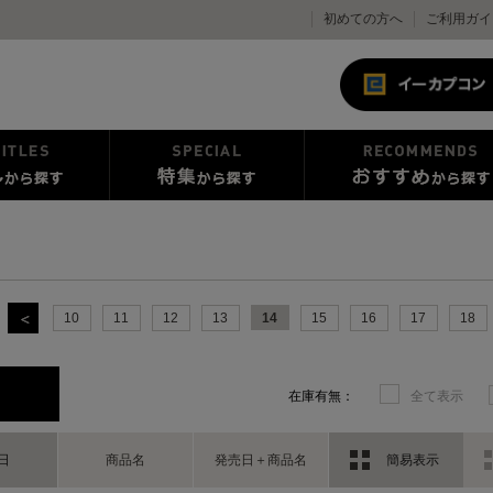
初めての方へ
ご利用ガイ
10
11
12
13
14
15
16
17
18
在庫有無：
全て表示
日
商品名
発売日＋商品名
簡易表示