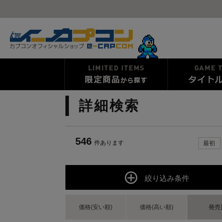
詳細検索
546
件あります
最初
絞り込み条件
価格(安い順)
価格(高い順)
発売