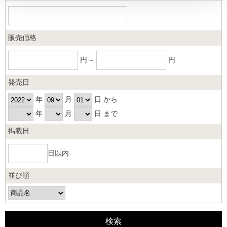
販売価格
円～
円
発売日
年
月
日 から
年
月
日 まで
掲載日
日以内
並び順