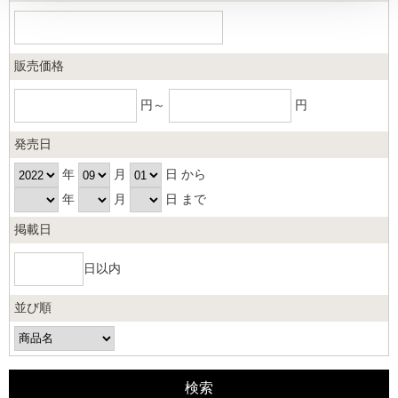
販売価格
円～
円
発売日
年
月
日 から
年
月
日 まで
掲載日
日以内
並び順