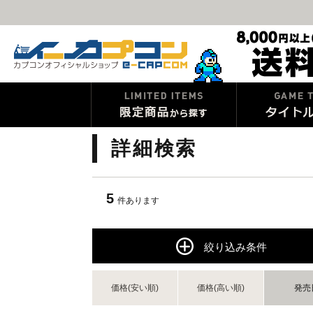
詳細検索
5
件あります
絞り込み条件
価格(安い順)
価格(高い順)
発売