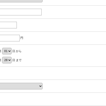
円
月
日 から
月
日 まで