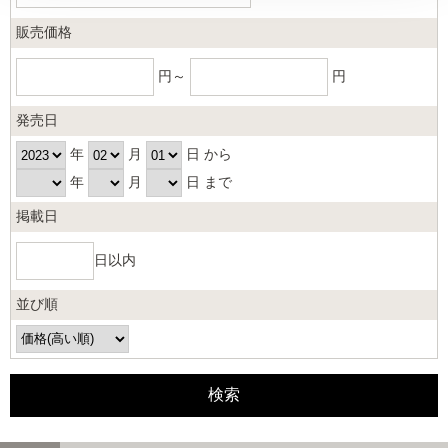
販売価格
円～
円
発売日
年
月
日 から
年
月
日 まで
掲載日
日以内
並び順