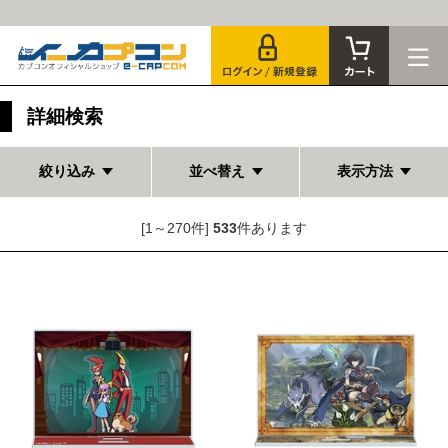
詳細検索
絞り込み
並べ替え
表示方法
[1～270件]
533
件あります