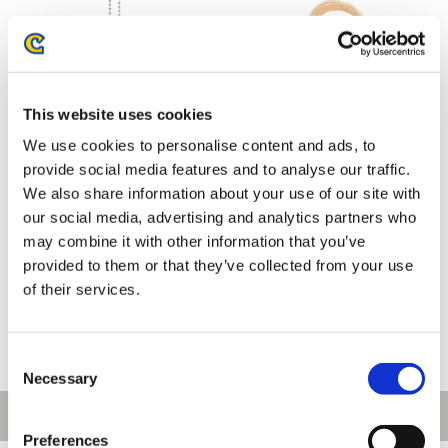
This website uses cookies
We use cookies to personalise content and ads, to
provide social media features and to analyse our traffic.
We also share information about your use of our site with
our social media, advertising and analytics partners who
モンスターハンターワイルズ×ぶ
モンスターハンター モンでふぉ
may combine it with other information that you’ve
くぶ ぬいぐるみマスコット
コーデュロイミニトートバッグ
provided to them or that they’ve collected from your use
オトモアイルー エグド装備
2,750円
2,750円
of their services.
(税込)
(税込)
Consent
Necessary
Selection
Preferences