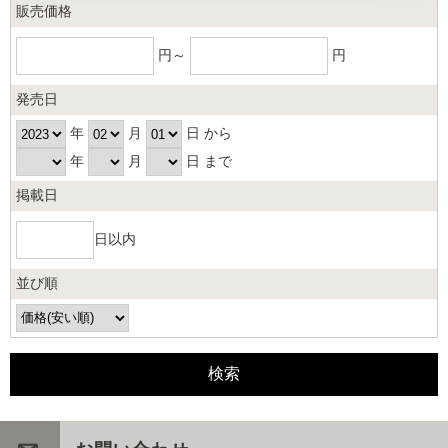
販売価格
円～
円
発売日
年
月
日 から
年
月
日 まで
掲載日
日以内
並び順