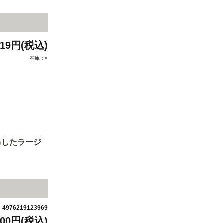
619円(税込)
在庫：×
昂したラージ
4976219123969
：
500円(税込)