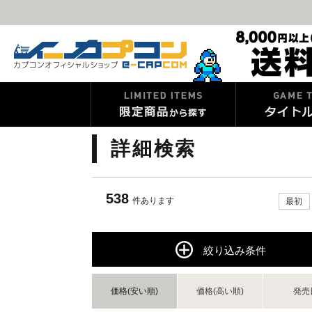
詳細検索
538
件あります
最初
絞り込み条件
価格(安い順)
価格(高い順)
発売