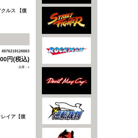
クルス 【復
4976219126663
：
200円(税込)
在庫：○
オレイア【復