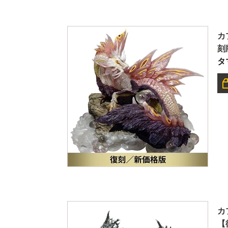
カ
刻
タ
カ
【