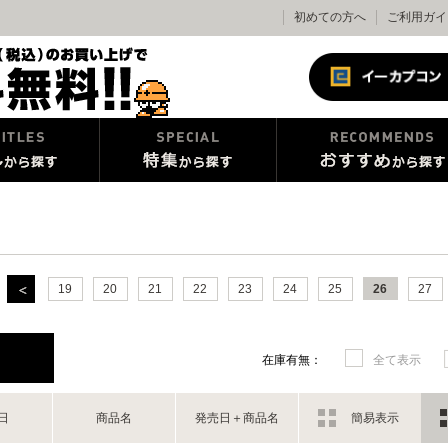
初めての方へ
ご利用ガイ
19
20
21
22
23
24
25
26
27
在庫有無：
全て表示
日
商品名
発売日＋商品名
簡易表示