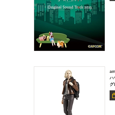
a
ハ
グ