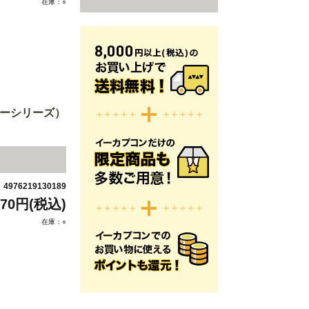
在庫：○
ターシリーズ）
4976219130189
：
970円(税込)
在庫：○