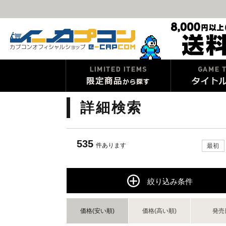
詳細検索
535
件あります
最初
絞り込み条件
価格(安い順)
価格(高い順)
発売