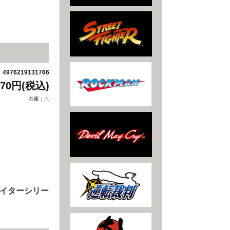
4976219131766
：
970円(税込)
在庫：△
ァイターシリー