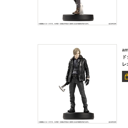
a
ド
レ