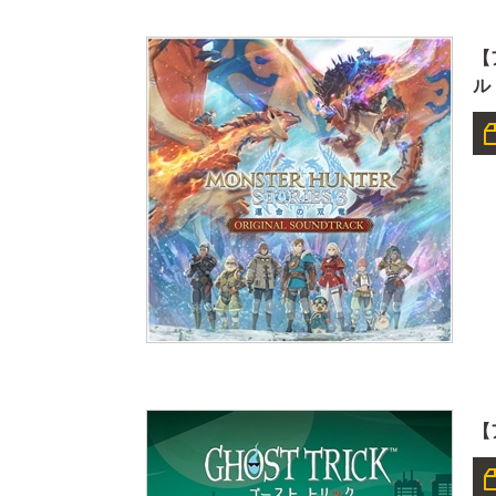
【
ル
【ア