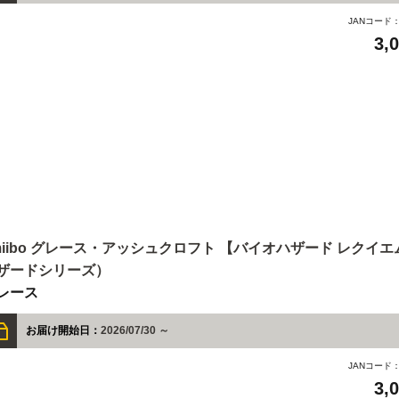
JANコード
3,
miibo グレース・アッシュクロフト 【バイオハザード レクイ
ザードシリーズ）
レース
お届け開始日：
2026/07/30 ～
JANコード
3,