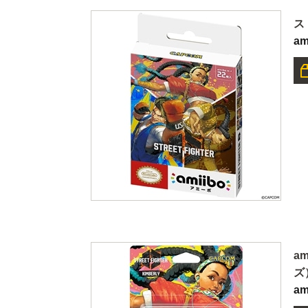
ス
am
a
ズ
a