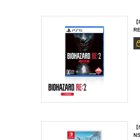
【P
RE
【
N