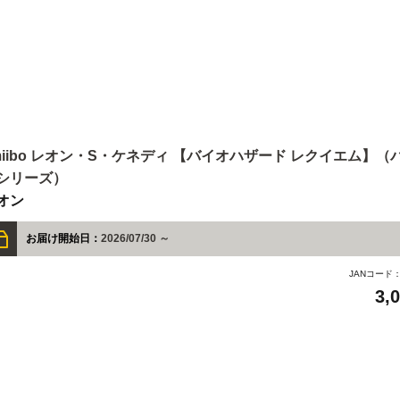
miibo レオン・S・ケネディ 【バイオハザード レクイエム】
シリーズ）
オン
お届け開始日：
2026/07/30 ～
JANコード
3,