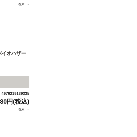
在庫：○
（バイオハザー
4976219139335
：
080円(税込)
在庫：○