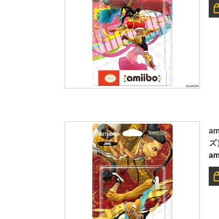
a
ズ
a