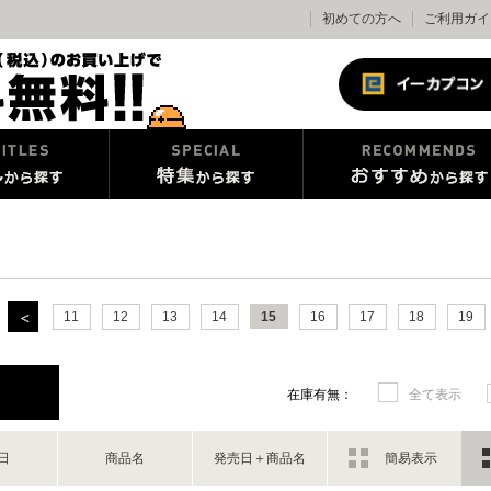
初めての方へ
ご利用ガイ
11
12
13
14
15
16
17
18
19
在庫有無：
全て表示
日
商品名
発売日＋商品名
簡易表示