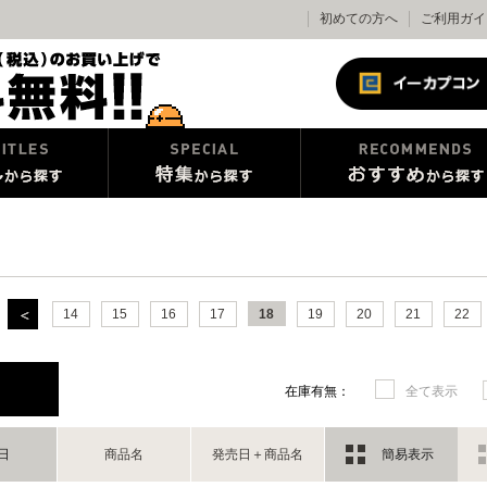
初めての方へ
ご利用ガイ
14
15
16
17
18
19
20
21
22
在庫有無：
全て表示
日
商品名
発売日＋商品名
簡易表示