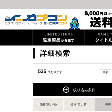
詳細検索
535
件あります
最初
絞り込み条件
価格(安い順)
価格(高い順)
発売