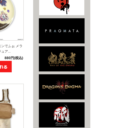
モンでふぉ メラ
ア...
880円(税込)