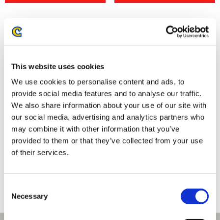
This website uses cookies
We use cookies to personalise content and ads, to
provide social media features and to analyse our traffic.
We also share information about your use of our site with
our social media, advertising and analytics partners who
may combine it with other information that you’ve
ストリートファイター6 バッテ
ストリートファイター6 バッテ
provided to them or that they’ve collected from your use
ンアクリルスタンド C.ヴァイパ
ンアクリルスタンド マノン
ー
Outfit 4
of their services.
1,320円
1,320円
(税込)
(税込)
Consent
Necessary
Selection