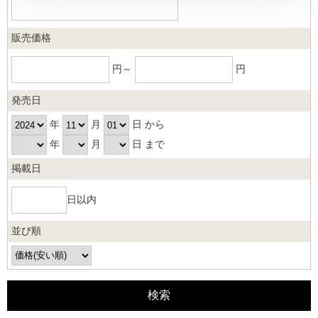
販売価格
円～
円
発売日
年
月
日 から
年
月
日 まで
掲載日
日以内
並び順